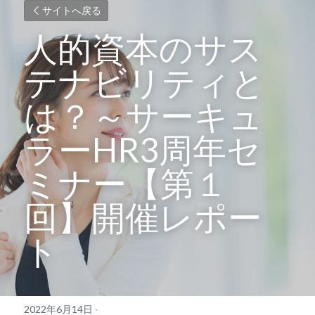
サイトへ戻る
人的資本のサス
テナビリティと
は？～サーキュ
ラーHR3周年セ
ミナー【第１
回】開催レポー
ト
2022年6月14日
·