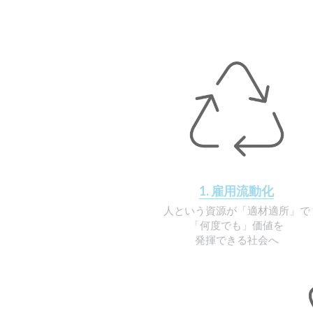
1. 雇用流動化
人という資源が「適材適所」で
「何度でも」価値を
発揮できる社会へ