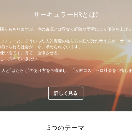
他の投稿
サーキュラーHRとは?
。限りもありますが、他の資源とは異なり経験や学習により価値を上げ
コノミーと、そういった人的資源の在り方を紐づけた考え方が「サーキ
し続けられる社会が、今、求められています。
を使い捨てず、育て、循環させる。
材し、広めていきたい。
、人と“はたらく”のあり方を再構築し、「人材ロス」ゼロ社会を目指し
詳しく見る