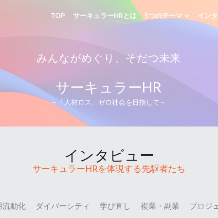
TOP
サーキュラーHRとは
5つのテーマ
インタ
みんながめぐり、そだつ未来
サーキュラーHR
～「人材ロス」ゼロ社会を目指して～
インタビュー
サーキュラーHRを体現する先駆者たち
用流動化
ダイバーシティ
学び直し
複業・副業
プロジ